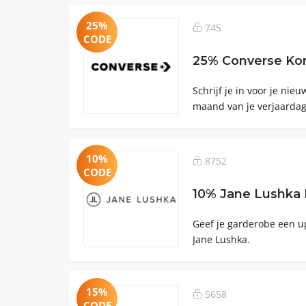
25%
745
CODE
25% Converse Ko
Schrijf je in voor je nie
maand van je verjaardag
10%
8752
CODE
10% Jane Lushka 
Geef je garderobe een up
Jane Lushka.
15%
5658
CODE