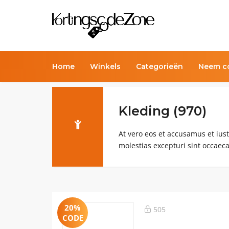
Home
Winkels
Categorieën
Neem co
Kleding (970)
At vero eos et accusamus et ius
molestias excepturi sint occaeca
20%
505
CODE