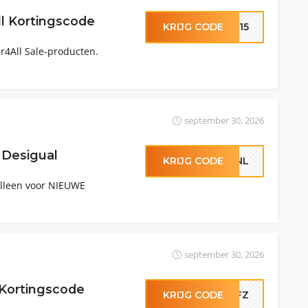
l Kortingscode
KRIJG CODE
LE15
4All Sale-producten.
september 30, 2026
 Desigual
KRIJG CODE
L-NL
alleen voor NIEUWE
september 30, 2026
Kortingscode
KRIJG CODE
KFFZ