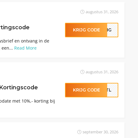
augustus 31, 2026
rtingscode
KRIJG CODE
TING
uwsbrief en ontvang in de
 een...
Read More
augustus 31, 2026
Kortingscode
KRIJG CODE
JQTL
date met 10%,- korting bij
september 30, 2026