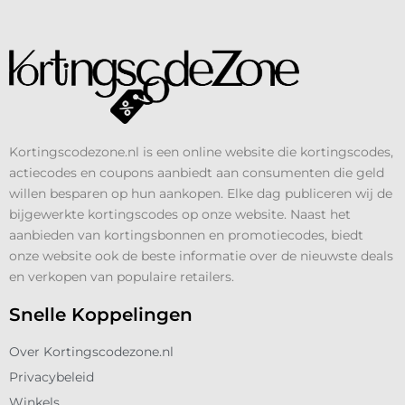
Kortingscodezone.nl is een online website die kortingscodes,
actiecodes en coupons aanbiedt aan consumenten die geld
willen besparen op hun aankopen. Elke dag publiceren wij de
bijgewerkte kortingscodes op onze website. Naast het
aanbieden van kortingsbonnen en promotiecodes, biedt
onze website ook de beste informatie over de nieuwste deals
en verkopen van populaire retailers.
Snelle Koppelingen
Over Kortingscodezone.nl
Privacybeleid
Winkels