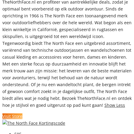
TheNorthFace.nl en profiteer van aantrekkelijke deals, zodat je
optimaal bent voorbereid op elk outdoor avontuur. Sinds de
oprichting in 1966 is The North Face een toonaangevend merk
voor outdoorliefhebbers over de hele wereld. Wat begon als een
klein winkeltje in Californië, gespecialiseerd in rugtassen en
skispullen, is uitgegroeid tot een wereldwijd icoon.
Tegenwoordig biedt The North Face een uitgebreid assortiment,
variërend van technische outdoorjassen en wandelschoenen tot
casual kleding en accessoires voor heren, dames en kinderen.
Met een sterke focus op duurzaamheid en innovatie blijft het
merk trouw aan zijn missie: het leveren van de beste materialen
voor avonturiers, terwijl het behoud van de natuur wordt
ondersteund. Of je nu een wandeltocht plant, de bergen intrekt
of gewoon comfort zoekt in je dagelijkse outfit, The North Face
biedt alles wat je nodig hebt. Bezoek TheNorthFace.nl en ontdek
hoe je stijlvol en goed uitgerust op pad kunt gaan!
Show Less
Visit Store