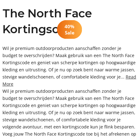
The North Face
Kortingscode
20%
30%
10%
50%
50%
40%
€100
CODE
Code
Code
Sale
Sale
Sale
Wil je premium outdoorproducten aanschaffen zonder je
budget te overschrijden? Maak gebruik van een The North Face
Kortingscode en geniet van scherpe kortingen op hoogwaardige
kleding en uitrusting. Of je nu op zoek bent naar warme jassen,
stevige wandelschoenen, of comfortabele kleding voor je...
Read
More
Wil je premium outdoorproducten aanschaffen zonder je
budget te overschrijden? Maak gebruik van een The North Face
Kortingscode en geniet van scherpe kortingen op hoogwaardige
kleding en uitrusting. Of je nu op zoek bent naar warme jassen,
stevige wandelschoenen, of comfortabele kleding voor je
volgende avontuur, met een kortingscode kun je flink besparen.
Voeg jouw The North Face Kortingscode toe bij het afrekenen op