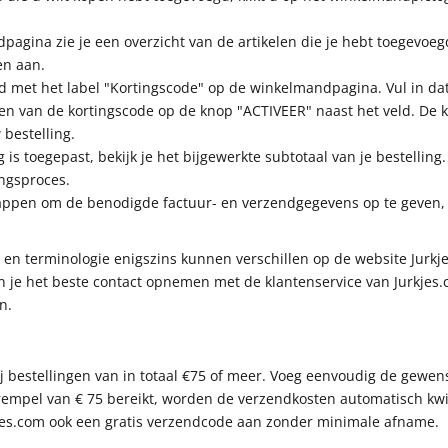
agina zie je een overzicht van de artikelen die je hebt toegevoegd.
en aan.
d met het label "Kortingscode" op de winkelmandpagina. Vul in dat 
eren van de kortingscode op de knop "ACTIVEER" naast het veld. De 
bestelling.
is toegepast, bekijk je het bijgewerkte subtotaal van je bestelling
ngsproces.
tappen om de benodigde factuur- en verzendgegevens op te geven
en terminologie enigszins kunnen verschillen op de website Jurkj
un je het beste contact opnemen met de klantenservice van Jurkjes
n.
bij bestellingen van in totaal €75 of meer. Voeg eenvoudig de gewe
rempel van € 75 bereikt, worden de verzendkosten automatisch kwi
jes.com ook een gratis verzendcode aan zonder minimale afname.