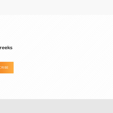
reeks
CRIBE