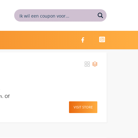
e
n. Of
VISIT STORE