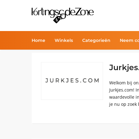
Home
Winkels
Categorieën
Neem co
Jurkje
Welkom bij on
Jurkjes.com! I
waardevolle in
je nu op zoek 