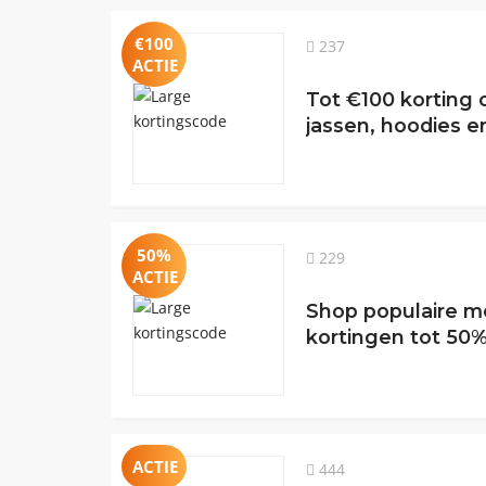
€100
237
ACTIE
Tot €100 korting
jassen, hoodies 
50%
229
ACTIE
Shop populaire 
kortingen tot 50%
ACTIE
444