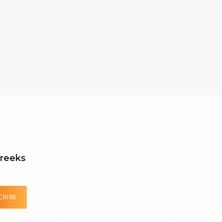
treeks
CRIBE