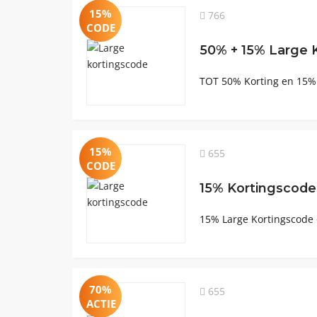
15%
766
CODE
50% + 15% Large 
TOT 50% Korting en 15% 
15%
655
CODE
15% Kortingscode
15% Large Kortingscode 
70%
655
ACTIE