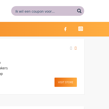
n
akers
op
VISIT STORE