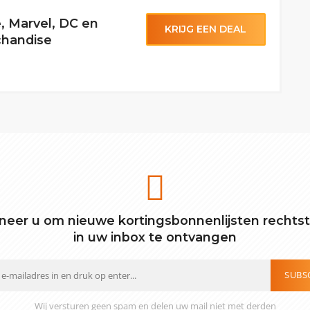
, Marvel, DC en
KRIJG EEN DEAL
chandise
eer u om nieuwe kortingsbonnenlijsten rechts
in uw inbox te ontvangen
SUBS
Wij versturen geen spam en delen uw mail niet met derden