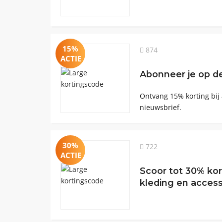
15%
874
ACTIE
Abonneer je op d
Ontvang 15% korting bij
nieuwsbrief.
30%
722
ACTIE
Scoor tot 30% ko
kleding en access