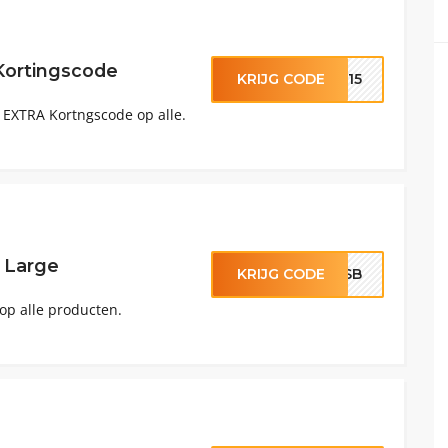
Kortingscode
KRIJG CODE
LE15
EXTRA Kortngscode op alle.
 Large
KRIJG CODE
HLSB
op alle producten.