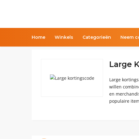
Home
Winkels
Categorieën
Neem co
Large 
Large kortings
willen combine
en merchandis
populaire item