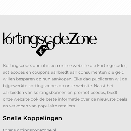
Kortingscodezone.nl is een online website die kortingscodes,
actiecodes en coupons aanbiedt aan consumenten die geld
willen besparen op hun aankopen. Elke dag publiceren wij de
bijgewerkte kortingscodes op onze website. Naast het
aanbieden van kortingsbonnen en promotiecodes, biedt
onze website ook de beste informatie over de nieuwste deals
en verkopen van populaire retailers.
Snelle Koppelingen
Over Kortingscodezone.nl