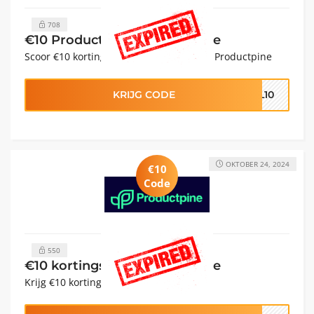
708
€10 Productpine kortingscode
Scoor €10 korting op alle producten van Productpine
KRIJG CODE
AL10
OKTOBER 24, 2024
€10
Code
550
€10 kortingscode Productpine
Krijg €10 korting op de hele site