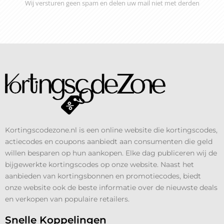
Wij versturen geen spam en delen uw mail niet met derden
Kortingscodezone.nl is een online website die kortingscodes,
actiecodes en coupons aanbiedt aan consumenten die geld
willen besparen op hun aankopen. Elke dag publiceren wij de
bijgewerkte kortingscodes op onze website. Naast het
aanbieden van kortingsbonnen en promotiecodes, biedt
onze website ook de beste informatie over de nieuwste deals
en verkopen van populaire retailers.
Snelle Koppelingen