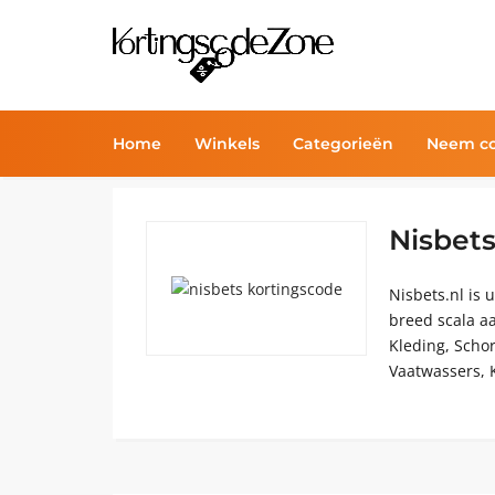
Home
Winkels
Categorieën
Neem co
Nisbet
Nisbets.nl is
breed scala a
Kleding, Scho
Vaatwassers, K