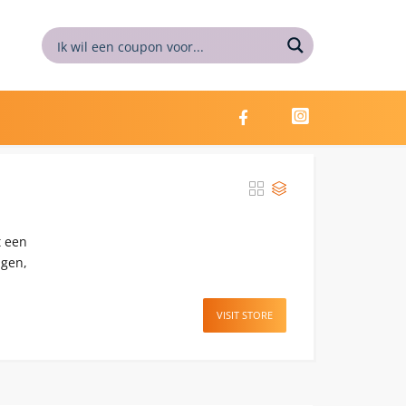
t een
ngen,
VISIT STORE