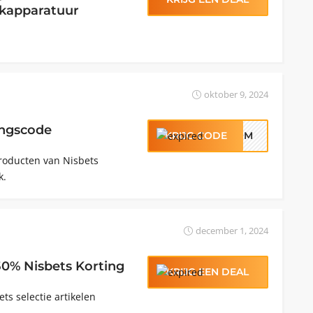
okapparatuur
oktober 9, 2024
ingscode
KRIJG CODE
LKOM
producten van Nisbets
k.
december 1, 2024
 50% Nisbets Korting
KRIJG EEN DEAL
ts selectie artikelen