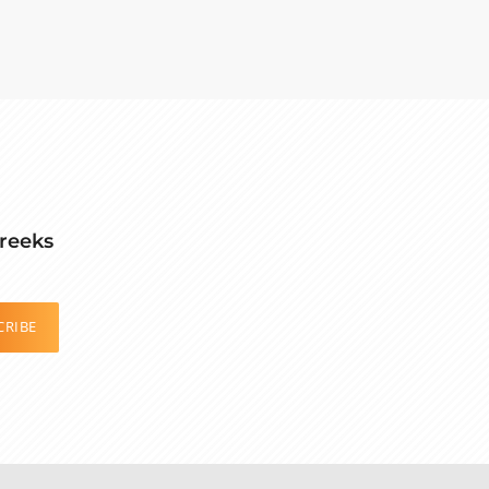
reeks
CRIBE