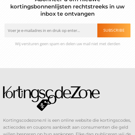
kortingsbonnenlijsten rechtstreeks in uw
inbox te ontvangen
SUBSCRIBE
Wij versturen geen spam en delen uw mail niet met derden
Kortingscodezone.nl is een online website die kortingscodes,
actiecodes en coupons aanbiedt aan consumenten die geld
willen besparen op hun aankopen. Elke dag publiceren wij de