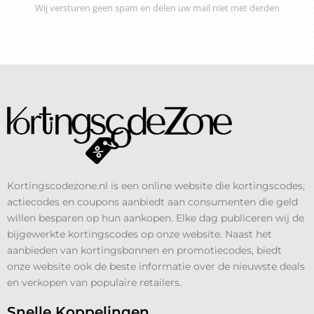
Wij versturen geen spam en delen uw mail niet met derden
Kortingscodezone.nl is een online website die kortingscodes,
actiecodes en coupons aanbiedt aan consumenten die geld
willen besparen op hun aankopen. Elke dag publiceren wij de
bijgewerkte kortingscodes op onze website. Naast het
aanbieden van kortingsbonnen en promotiecodes, biedt
onze website ook de beste informatie over de nieuwste deals
en verkopen van populaire retailers.
Snelle Koppelingen