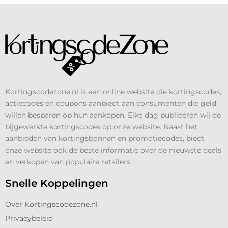
Kortingscodezone.nl is een online website die kortingscodes,
actiecodes en coupons aanbiedt aan consumenten die geld
willen besparen op hun aankopen. Elke dag publiceren wij de
bijgewerkte kortingscodes op onze website. Naast het
aanbieden van kortingsbonnen en promotiecodes, biedt
onze website ook de beste informatie over de nieuwste deals
en verkopen van populaire retailers.
Snelle Koppelingen
Over Kortingscodezone.nl
Privacybeleid