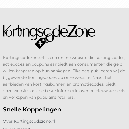
Kortingscodezone.nl is een online website die kortingscodes,
actiecodes en coupons aanbiedt aan consumenten die geld
willen besparen op hun aankopen. Elke dag publiceren wij de
bijgewerkte kortingscodes op onze website. Naast het
aanbieden van kortingsbonnen en promotiecodes, biedt
onze website ook de beste informatie over de nieuwste deals
en verkopen van populaire retailers.
Snelle Koppelingen
Over Kortingscodezone.nl