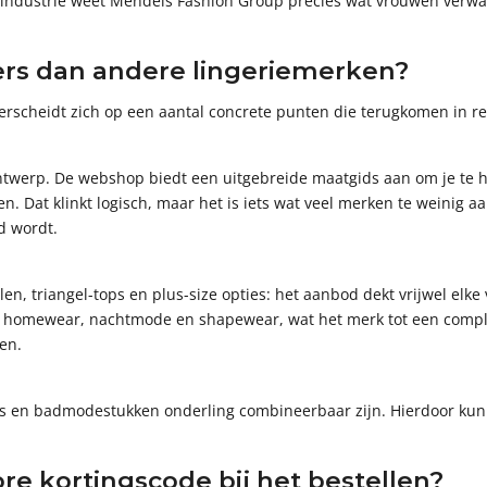
rie-industrie weet Mendels Fashion Group precies wat vrouwen ver
rs dan andere lingeriemerken?
erscheidt zich op een aantal concrete punten die terugkomen in rev
ontwerp. De webshop biedt een uitgebreide maatgids aan om je te he
. Dat klinkt logisch, maar het is iets wat veel merken te weinig a
ld wordt.
len, triangel-tops en plus-size opties: het aanbod dekt vrijwel elk
e, homewear, nachtmode en shapewear, wat het merk tot een comp
en.
jes en badmodestukken onderling combineerbaar zijn. Hierdoor kun 
re kortingscode bij het bestellen?