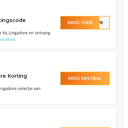
tingscode
KRIJG CODE
COME
e bij Lingadore en ontvang
ad More
re Korting
KRIJG EEN DEAL
ingadore-selectie van