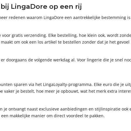
ij LingaDore op een rij
 meer redenen waarom LingaDore een aantrekkelijke bestemming is
oor gratis verzending. Elke bestelling, hoe klein ook, wordt zond
aakt om ook een los artikel te bestellen zonder dat je het gevoel 
g er doorgaans de volgende werkdag al. Voor lingerie die je snel no
nten sparen via het LingaLoyalty-programma. Elke euro die je uitg
oe vaker je bestelt, hoe meer je opbouwt, wat het merk extra intere
en je ontvangt naast exclusieve aanbiedingen en stijlinspiratie ook 
dit een makkelijke manier om direct voordeel te pakken.