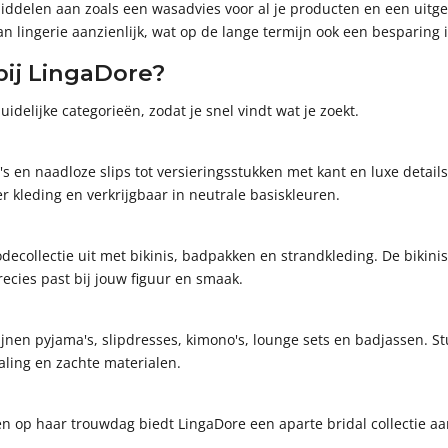
ddelen aan zoals een wasadvies voor al je producten en een uitgebr
lingerie aanzienlijk, wat op de lange termijn ook een besparing i
bij LingaDore?
delijke categorieën, zodat je snel vindt wat je zoekt.
s en naadloze slips tot versieringsstukken met kant en luxe details.
r kleding en verkrijgbaar in neutrale basiskleuren.
collectie uit met bikinis, badpakken en strandkleding. De bikinis
precies past bij jouw figuur en smaak.
nen pyjama's, slipdresses, kimono's, lounge sets en badjassen. S
aling en zachte materialen.
 op haar trouwdag biedt LingaDore een aparte bridal collectie aan, 