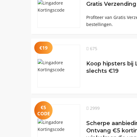
Gratis Verzending
Profiteer van Gratis Ver
bestellingen.
€19
675
Koop hipsters bij
slechts €19
€5
2999
CODE
Scherpe aanbiedin
Ontvang €5 korti