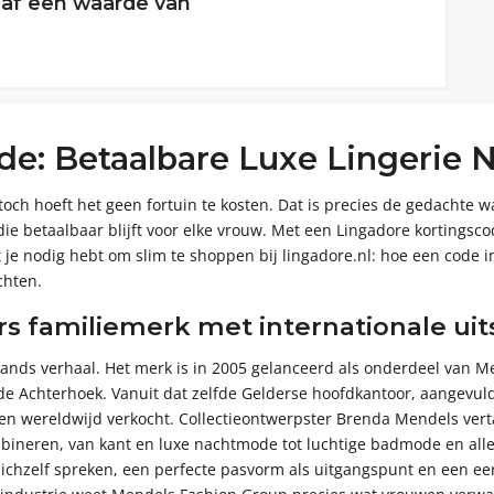
af een waarde van
de: Betaalbare Luxe Lingerie
 toch hoeft het geen fortuin te kosten. Dat is precies de gedachte w
betaalbaar blijft voor elke vrouw. Met een Lingadore kortingscode
 wat je nodig hebt om slim te shoppen bij lingadore.nl: hoe een code
chten.
s familiemerk met internationale uits
nds verhaal. Het merk is in 2005 gelanceerd als onderdeel van Me
 de Achterhoek. Vanuit dat zelfde Gelderse hoofdkantoor, aangevu
 en wereldwijd verkocht. Collectieontwerpster Brenda Mendels vert
ineren, van kant en luxe nachtmode tot luchtige badmode en alled
zichzelf spreken, een perfecte pasvorm als uitgangspunt en een ee