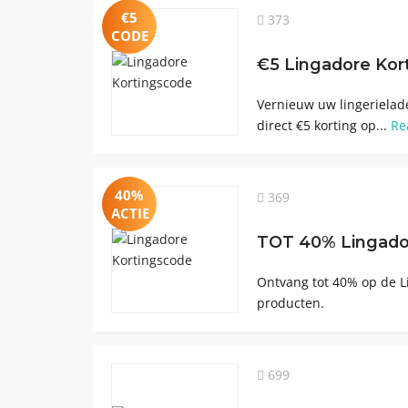
€5
373
CODE
€5 Lingadore Kor
Vernieuw uw lingerielad
direct €5 korting op...
Re
40%
369
ACTIE
TOT 40% Lingado
Ontvang tot 40% op de L
producten.
699