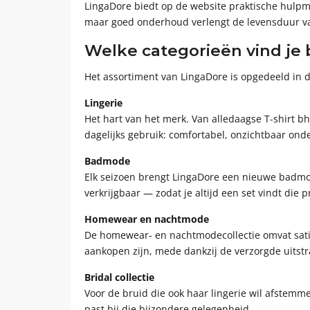
LingaDore biedt op de website praktische hulpmi
maar goed onderhoud verlengt de levensduur van 
Welke categorieën vind je 
Het assortiment van LingaDore is opgedeeld in dui
Lingerie
Het hart van het merk. Van alledaagse T-shirt bh'
dagelijks gebruik: comfortabel, onzichtbaar onde
Badmode
Elk seizoen brengt LingaDore een nieuwe badmode
verkrijgbaar — zodat je altijd een set vindt die 
Homewear en nachtmode
De homewear- en nachtmodecollectie omvat satij
aankopen zijn, mede dankzij de verzorgde uitstr
Bridal collectie
Voor de bruid die ook haar lingerie wil afstemmen
past bij die bijzondere gelegenheid.