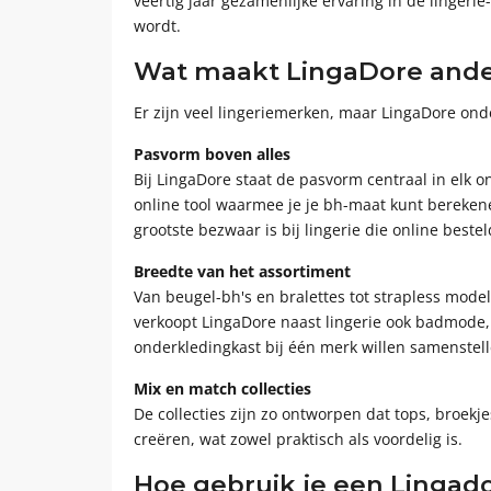
veertig jaar gezamenlijke ervaring in de linge
wordt.
Wat maakt LingaDore ande
Er zijn veel lingeriemerken, maar LingaDore ond
Pasvorm boven alles
Bij LingaDore staat de pasvorm centraal in elk 
online tool waarmee je je bh-maat kunt berekenen
grootste bezwaar is bij lingerie die online beste
Breedte van het assortiment
Van beugel-bh's en bralettes tot strapless model
verkoopt LingaDore naast lingerie ook badmod
onderkledingkast bij één merk willen samenstell
Mix en match collecties
De collecties zijn zo ontworpen dat tops, broek
creëren, wat zowel praktisch als voordelig is.
Hoe gebruik je een Lingado