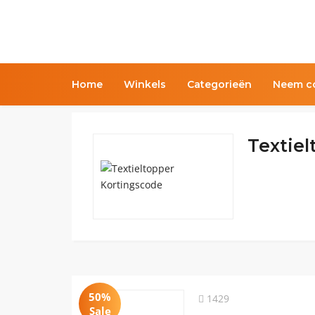
Home
Winkels
Categorieën
Neem co
Textiel
50%
1429
Sale