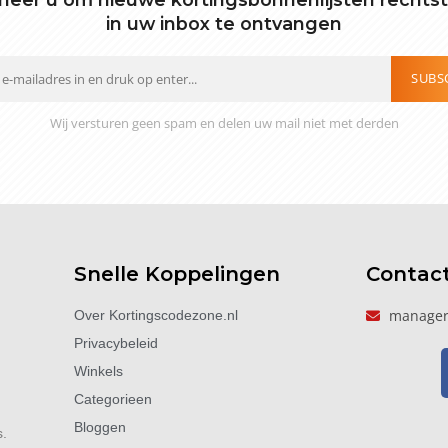
in uw inbox te ontvangen
SUBS
Wij versturen geen spam en delen uw mail niet met derden
Snelle Koppelingen
Contac
manager
Over Kortingscodezone.nl
Privacybeleid
Winkels
Categorieen
Bloggen
s.