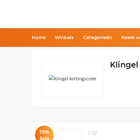
Home
Winkels
Categorieën
Neem co
Klingel
70%
32
Sale