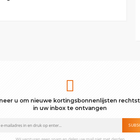
eer u om nieuwe kortingsbonnenlijsten rechts
in uw inbox te ontvangen
SUBS
Wij versturen geen spam en delen uw mail niet met derden