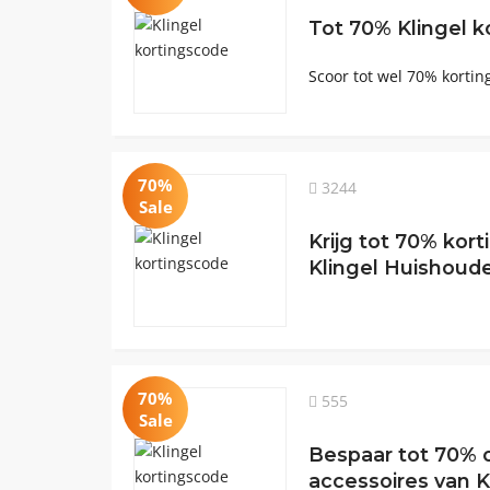
Tot 70% Klingel k
Scoor tot wel 70% kortin
70%
3244
Sale
Krijg tot 70% kort
Klingel Huishoud
70%
555
Sale
Bespaar tot 70% 
accessoires van 