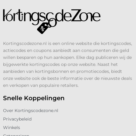
Kortingscodezone.nl is een online website die kortingscodes,
actiecodes en coupons aanbiedt aan consumenten die geld
willen besparen op hun aankopen. Elke dag publiceren wij de
bijgewerkte kortingscodes op onze website. Naast het
aanbieden van kortingsbonnen en promotiecodes, biedt
onze website ook de beste informatie over de nieuwste deals
en verkopen van populaire retailers.
Snelle Koppelingen
Over Kortingscodezone.nl
Privacybeleid
Winkels