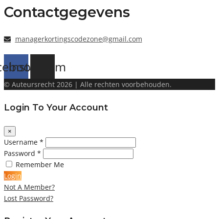
Contactgegevens
managerkortingscodezone@gmail.com
cebook
Instagram
© Auteursrecht 2026 | Alle rechten voorbehouden.
Login To Your Account
×
Username *
Password *
Remember Me
Login
Not A Member?
Lost Password?