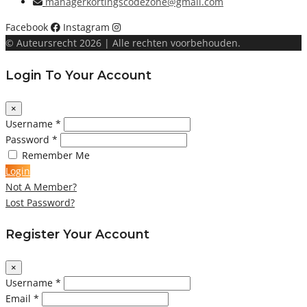
managerkortingscodezone@gmail.com
Facebook
Instagram
© Auteursrecht 2026 | Alle rechten voorbehouden.
Login To Your Account
×
Username *
Password *
Remember Me
Login
Not A Member?
Lost Password?
Register Your Account
×
Username *
Email *