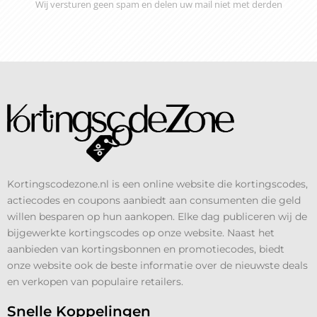
Wij versturen geen spam en delen uw mail niet met derden
Kortingscodezone.nl is een online website die kortingscodes,
actiecodes en coupons aanbiedt aan consumenten die geld
willen besparen op hun aankopen. Elke dag publiceren wij de
bijgewerkte kortingscodes op onze website. Naast het
aanbieden van kortingsbonnen en promotiecodes, biedt
onze website ook de beste informatie over de nieuwste deals
en verkopen van populaire retailers.
Snelle Koppelingen