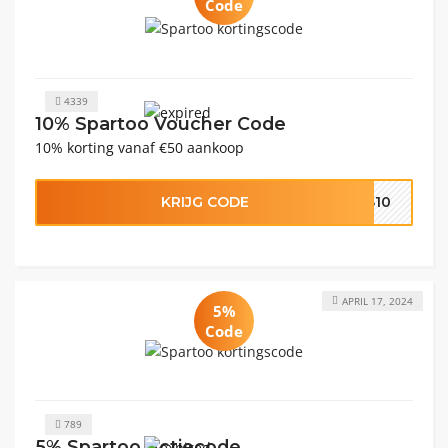
Code
4339
10% Spartoo Voucher Code
10% korting vanaf €50 aankoop
KRIJG CODE
SS10
APRIL 17, 2024
5%
Code
789
5% Spartoo Actiecode