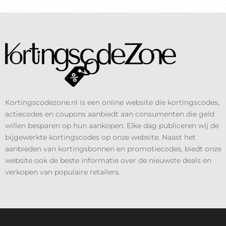
Kortingscodezone.nl is een online website die kortingscodes,
actiecodes en coupons aanbiedt aan consumenten die geld
willen besparen op hun aankopen. Elke dag publiceren wij de
bijgewerkte kortingscodes op onze website. Naast het
aanbieden van kortingsbonnen en promotiecodes, biedt onze
website ook de beste informatie over de nieuwste deals en
verkopen van populaire retailers.