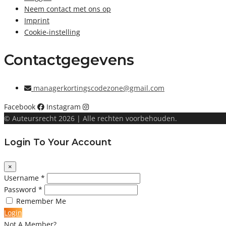
Neem contact met ons op
Imprint
Cookie-instelling
Contactgegevens
managerkortingscodezone@gmail.com
Facebook
Instagram
© Auteursrecht 2026 | Alle rechten voorbehouden.
Login To Your Account
×
Username *
Password *
Remember Me
Login
Not A Member?