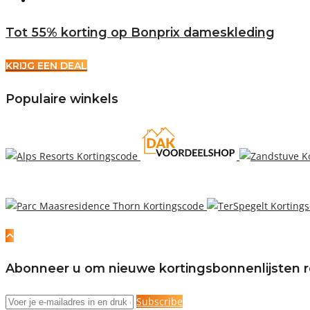
Tot 55% korting op Bonprix dameskleding
KRIJG EEN DEAL
Populaire winkels
Abonneer u om nieuwe kortingsbonnenlijsten r
Subscribe