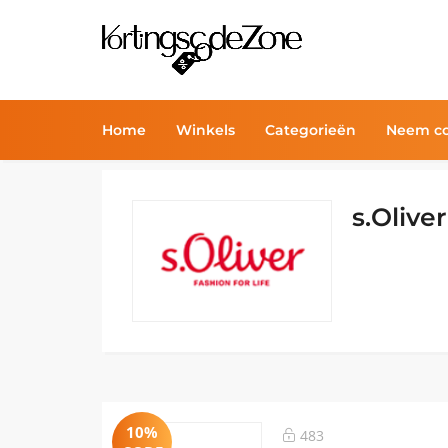
Home
Winkels
Categorieën
Neem co
s.Olive
10%
483