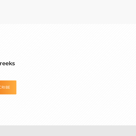
reeks
CRIBE