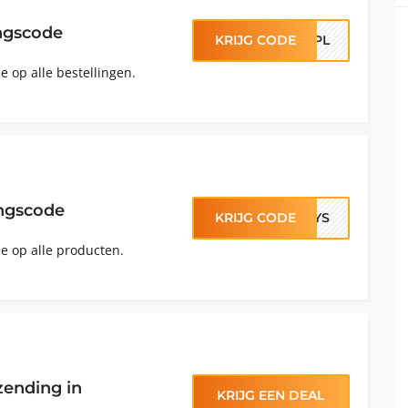
ingscode
KRIJG CODE
JFPL
e op alle bestellingen.
ingscode
KRIJG CODE
DAYS
e op alle producten.
rzending in
KRIJG EEN DEAL