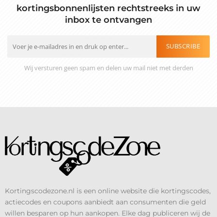
kortingsbonnenlijsten rechtstreeks in uw
inbox te ontvangen
SUBSCRIBE
Wij versturen geen spam en delen uw mail niet met derden
Kortingscodezone.nl is een online website die kortingscodes,
actiecodes en coupons aanbiedt aan consumenten die geld
willen besparen op hun aankopen. Elke dag publiceren wij de