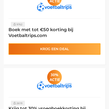
ACTIE
9762
Boek met tot €50 korting bij
Voetbaltrips.com
KRIJG EEN DEAL
30%
ACTIE
2619
Krijg tot 30% vroegboekkorting bij