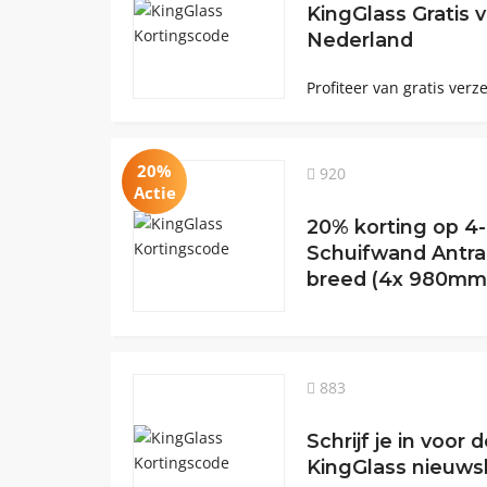
KingGlass Gratis 
Nederland
Profiteer van gratis verz
20%
920
Actie
20% korting op 4-
Schuifwand Antra
breed (4x 980mm 
883
Schrijf je in voor 
KingGlass nieuws