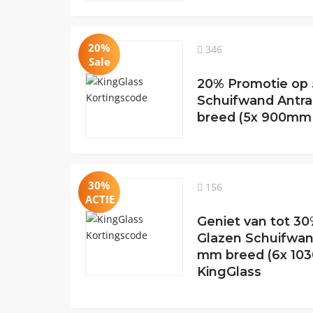
20%
346
Sale
20% Promotie op 
Schuifwand Antra
breed (5x 900mm 
30%
156
ACTIE
Geniet van tot 30
Glazen Schuifwan
mm breed (6x 103
KingGlass