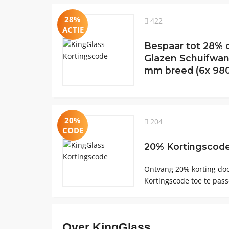
28%
422
ACTIE
Bespaar tot 28% o
Glazen Schuifwan
mm breed (6x 98
20%
204
CODE
20% Kortingscode
Ontvang 20% ​​korting do
Kortingscode toe te pass
Over KingGlass