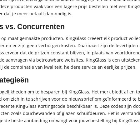
 deze producten vaak voor een lagere prijs bestellen met een King
 dat je meer betaalt dan nodig is.
ss vs. Concurrenten
 en op maat gemaakte producten. KingGlass creëert elk product voll
r en er zijn geen verborgen kosten. Daarnaast zijn de levertijde
s ervoor dat de prijzen constant blijven, in plaats van voortdurend
de aanvragen via betrouwbare websites. KingGlass is een uitstek
de combinatie van kwaliteit, heldere service en eerlijke prijzen.
ategieën
 mogelijkheden om te besparen bij KingGlass. Het merk biedt af en 
 om zich in te schrijven voor de nieuwsbrief om geïnformeerd te b
recente KingGlass Kortingscode beschikbaar is. Deze codes zijn doo
ten zoals douchewanden of glazen schuifdeuren. Het is verstandi
 je de beste aanbieding ontvangt voor jouw bestelling bij KingGlass.