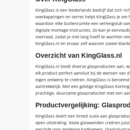
KingGlass is een Nederlands bedrijf dat zich ric
overkappingen en serres helpt KingGlass je om h
waardoor elke buitenruimte een verlengstuk van
digitale montage-instructies. Zo kun je eenvoudi
voorraad, zodat je niet lang hoeft te wachten om
KingGlass.nl en ervaar zelf waarom zoveel klante
Overzicht van KingGlass.nl
KingGlass.nl biedt diverse glasproducten aan, 
elk product perfect aansluit bij de wensen van 
eigen ontwerp te creëren. KingGlass is beroemd o
aantrekkelijk. Met een geldige KingGlass Kortin
prachtige, duurzame glasproducten met een aantr
Productvergelijking: Glaspro
KingGlass levert een breed scala aan glasproduc
open uitstraling. Vaste glaswanden creëren jui
geschikt voor moderne badkamers. Glasbalustrade