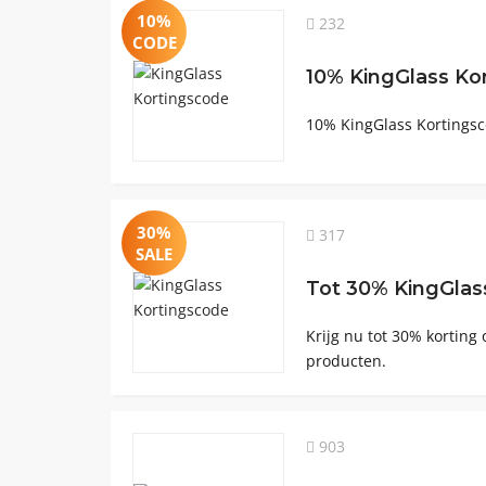
10%
232
CODE
10% KingGlass Ko
10% KingGlass Kortingsco
30%
317
SALE
Tot 30% KingGlas
Krijg nu tot 30% korting 
producten.
903