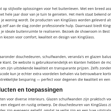
ht op stijlvolle oplossingen voor het buitenleven. Met een breed a
et hele jaar door van je tuin te genieten. Het merk staat bekend
 je woning wordt. De producten van KingGlass worden geleverd als
g zelf aan de slag zonder professionele hulp. Daarnaast biedt KingG
 je ideale buitenruimte te realiseren. Bezoek de showroom in Best 
n kiezen voor comfort, kwaliteit en design van KingGlass.
waaronder douchedeuren, schuifwanden, veranda's en glazen balust
de klant. De website is gebruiksvriendelijk en klanten hebben de m
m zijn uitstekende kwaliteit en transparante prijzen. Zelfs zonder 
gscode kun je echter extra voordelen behalen via betrouwbare kort
ekkelijke besparing — perfect voor degenen die kwaliteit en een a
ducten en toepassingen
ten voor diverse interieurs. Glazen schuifwanden zijn praktisch 
st een elegant en rustig ontwerp. De douchedeuren van KingGlass z
s zijn eveneens geliefd, omdat ze veilig zijn en een luxe uitstral