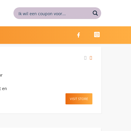
or
t en
VISIT STORE