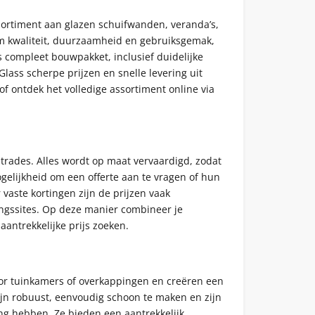
ssortiment aan glazen schuifwanden, veranda’s,
 om kwaliteit, duurzaamheid en gebruiksgemak,
 compleet bouwpakket, inclusief duidelijke
lass scherpe prijzen en snelle levering uit
of ontdek het volledige assortiment online via
rades. Alles wordt op maat vervaardigd, zodat
ogelijkheid om een offerte aan te vragen of hun
vaste kortingen zijn de prijzen vaak
ingssites. Op deze manier combineer je
antrekkelijke prijs zoeken.
voor tuinkamers of overkappingen en creëren een
ijn robuust, eenvoudig schoon te maken en zijn
ing hebben. Ze bieden een aantrekkelijk