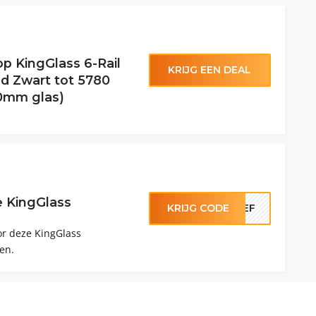
p KingGlass 6-Rail
KRIJG EEN DEAL
d Zwart tot 5780
0mm glas)
 KingGlass
KRIJG CODE
IEF
or deze KingGlass
en.