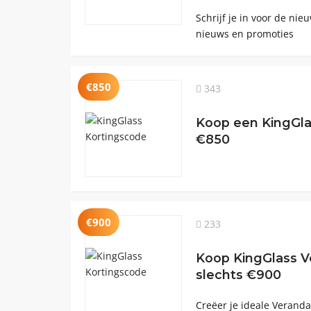
Schrijf je in voor de ni
nieuws en promoties
€850
343
Koop een KingGla
€850
€900
233
Koop KingGlass V
slechts €900
Creëer je ideale Verand