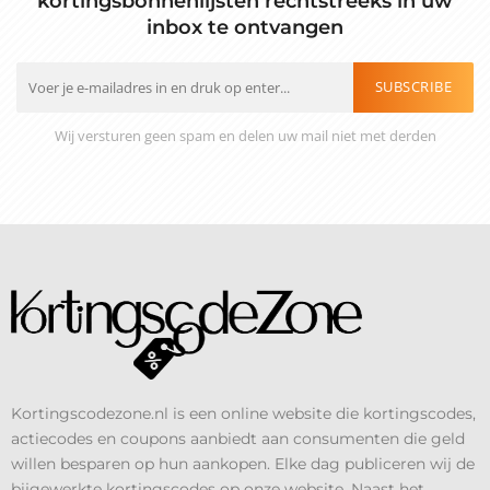
kortingsbonnenlijsten rechtstreeks in uw
inbox te ontvangen
SUBSCRIBE
Wij versturen geen spam en delen uw mail niet met derden
Kortingscodezone.nl is een online website die kortingscodes,
actiecodes en coupons aanbiedt aan consumenten die geld
willen besparen op hun aankopen. Elke dag publiceren wij de
bijgewerkte kortingscodes op onze website. Naast het