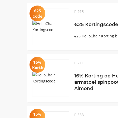
€25
915
Code
€25 Kortingscode
€25 HelloChair Korting 
16%
211
Korting
16% Korting op H
armstoel spinpoo
Almond
15%
333