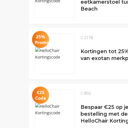
eetkamerstoel tur
Beach
25%
2178
Promotie
Kortingen tot 25%
van exotan merk
€25
802
Code
Bespaar €25 op je
bestelling met de
HelloChair Korti