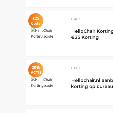
€25
463
Code
HelloChair Korting
€25 Korting
20%
867
ACTIE
Hellochair.nl aan
korting op burea