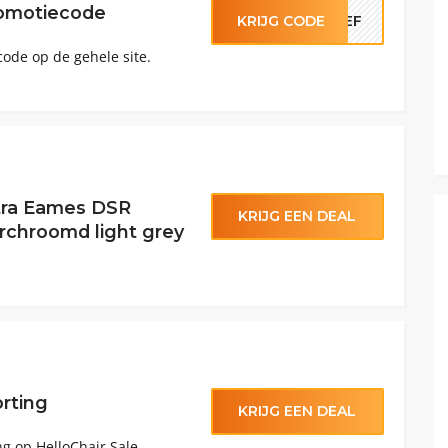
romotiecode
KRIJG CODE
RIEF
code op de gehele site.
itra Eames DSR
KRIJG EEN DEAL
rchroomd light grey
rting
KRIJG EEN DEAL
ng op HelloChair Sale-