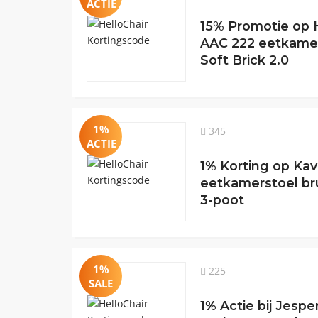
ACTIE
15% Promotie op 
AAC 222 eetkamer
Soft Brick 2.0
1%
345
ACTIE
1% Korting op Ka
eetkamerstoel bru
3-poot
1%
225
SALE
1% Actie bij Jesp