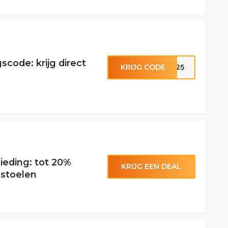
scode: krijg direct
KRIJG CODE
IR25
bieding: tot 20%
KRIJG EEN DEAL
ustoelen