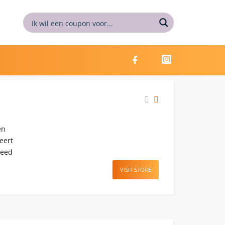
en
eert
reed
VISIT STORE