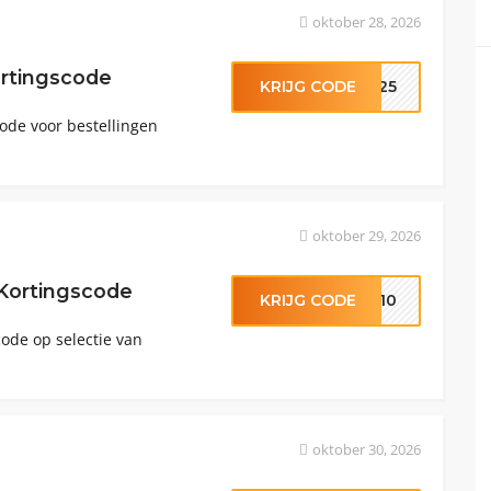
oktober 28, 2026
ortingscode
KRIJG CODE
IR25
ode voor bestellingen
oktober 29, 2026
 Kortingscode
KRIJG CODE
om10
ode op selectie van
oktober 30, 2026