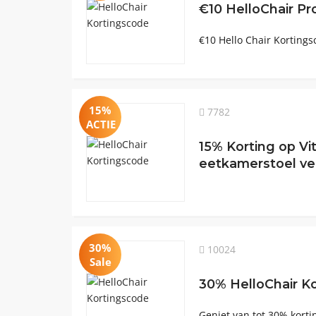
€10 HelloChair P
€10 Hello Chair Kortings
15%
7782
ACTIE
15% Korting op V
eetkamerstoel ve
30%
10024
Sale
30% HelloChair Ko
Geniet van tot 30% korti