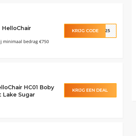
 HelloChair
KRIJG CODE
IR25
bij minimaal bedrag €750
elloChair HC01 Boby
KRIJG EEN DEAL
t Lake Sugar