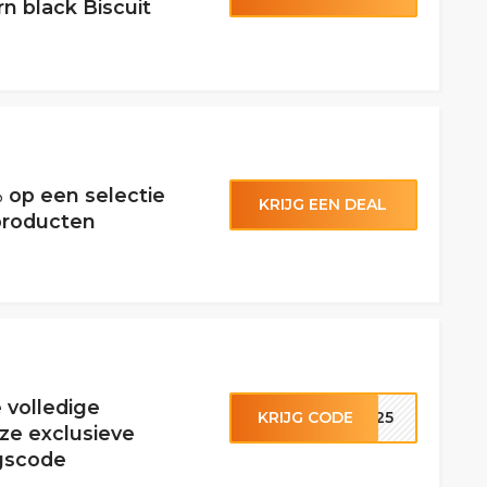
n black Biscuit
 op een selectie
KRIJG EEN DEAL
producten
 volledige
KRIJG CODE
IR25
ze exclusieve
ngscode