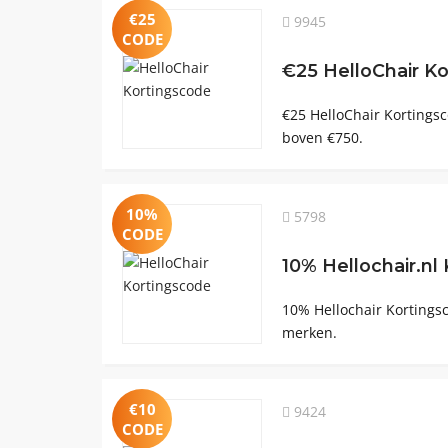
€25
9945
CODE
€25 HelloChair K
€25 HelloChair Kortingsc
boven €750.
10%
5798
CODE
10% Hellochair.nl
10% Hellochair Kortingsc
merken.
€10
9424
CODE