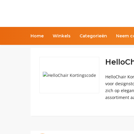
Home
Winkels
Categorieën
Neem co
HelloCh
HelloChair Kor
voor designst
zich op elegan
assortiment a