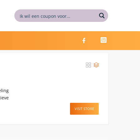
eling
tieve
VISIT STORE