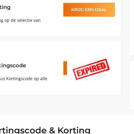
ting
KRIJG EEN DEAL
ng op de selectie van
maart 1, 2025
tingscode
KRIJG CODE
EB25
us Kortingscode op alle
rtingscode & Korting