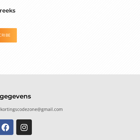
reeks
CRIBE
tgegevens
kortingscodezone@gmail.com