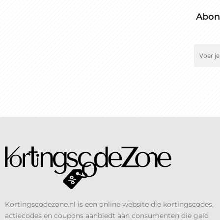
Abon
Kortingscodezone.nl is een online website die kortingscodes,
actiecodes en coupons aanbiedt aan consumenten die geld