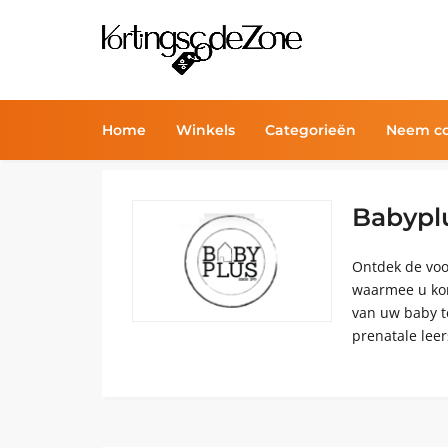
Home
Winkels
Categorieën
Neem co
Babypl
Ontdek de voo
waarmee u kor
van uw baby t
prenatale lee