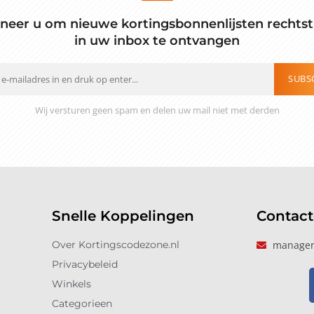
neer u om nieuwe kortingsbonnenlijsten rechtst
in uw inbox te ontvangen
SUBS
Wij versturen geen spam en delen uw mail niet met derden
Snelle Koppelingen
Contac
Over Kortingscodezone.nl
manager
Privacybeleid
Winkels
Categorieen