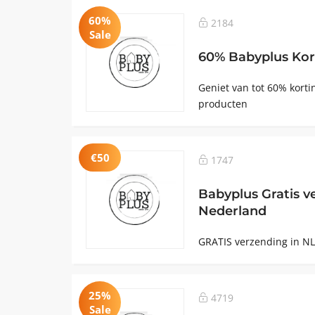
60%
2184
Sale
60% Babyplus Kor
Geniet van tot 60% korti
producten
€50
1747
Babyplus Gratis v
Nederland
GRATIS verzending in NL
25%
4719
Sale