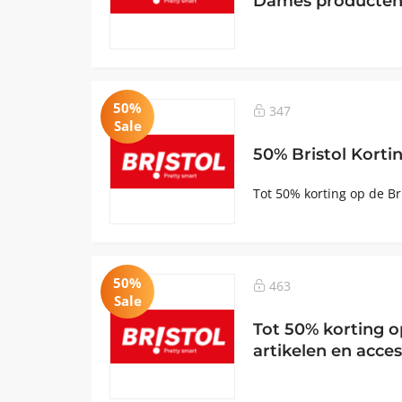
Dames producte
50%
347
Sale
50% Bristol Korti
Tot 50% korting op de Br
50%
463
Sale
Tot 50% korting op
artikelen en acces