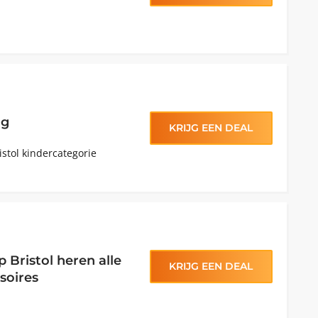
n
ng
KRIJG EEN DEAL
istol kindercategorie
 Bristol heren alle
KRIJG EEN DEAL
soires