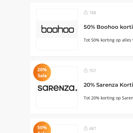
788
50% Boohoo kort
Tot 50% korting op alles
20%
767
Sale
20% Sarenza Kort
Tot 20% korting op Sare
50%
487