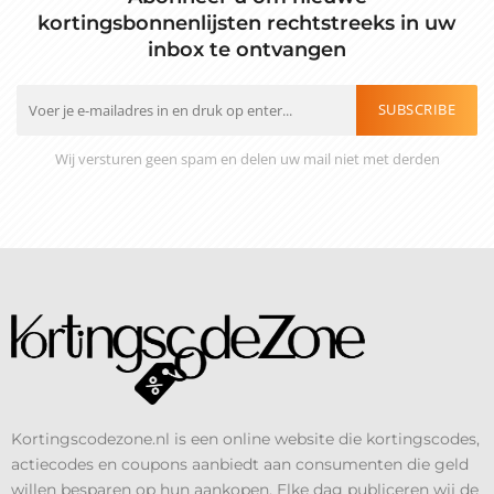
kortingsbonnenlijsten rechtstreeks in uw
inbox te ontvangen
SUBSCRIBE
Wij versturen geen spam en delen uw mail niet met derden
Kortingscodezone.nl is een online website die kortingscodes,
actiecodes en coupons aanbiedt aan consumenten die geld
willen besparen op hun aankopen. Elke dag publiceren wij de