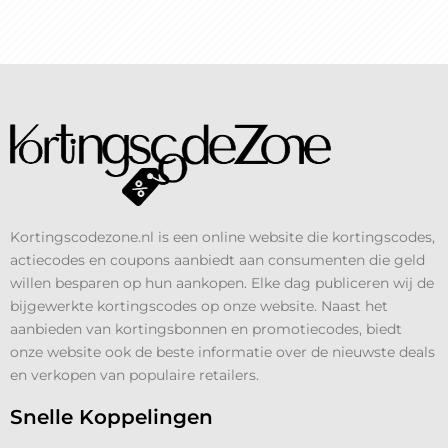
Kortingscodezone.nl is een online website die kortingscodes,
actiecodes en coupons aanbiedt aan consumenten die geld
willen besparen op hun aankopen. Elke dag publiceren wij de
bijgewerkte kortingscodes op onze website. Naast het
aanbieden van kortingsbonnen en promotiecodes, biedt
onze website ook de beste informatie over de nieuwste deals
en verkopen van populaire retailers.
Snelle Koppelingen