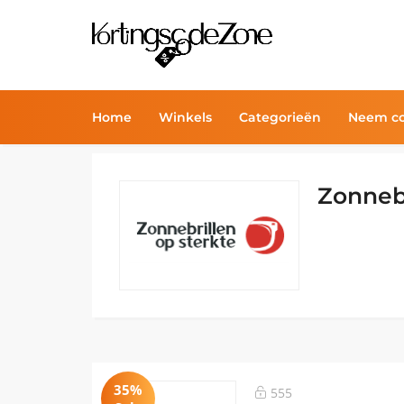
Home
Winkels
Categorieën
Neem co
Zonnebr
35%
555