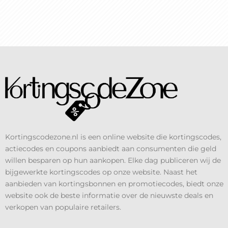
Kortingscodezone.nl is een online website die kortingscodes,
actiecodes en coupons aanbiedt aan consumenten die geld
willen besparen op hun aankopen. Elke dag publiceren wij de
bijgewerkte kortingscodes op onze website. Naast het
aanbieden van kortingsbonnen en promotiecodes, biedt onze
website ook de beste informatie over de nieuwste deals en
verkopen van populaire retailers.