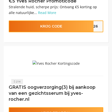
€5 Yves Rocher Promoticode
Stralende huid, scherpe prijs: Ontvang €5 korting op
alle natuurlijke...
Read More
KRIJG CODE
OM26
214
GRATIS oogverzorging(3) bij aankoop
van een gezichtsserum bij yves-
rocher.nl