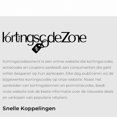
Kortingscodezone.nl is een online website die kortingscodes,
actiecodes en coupons aanbiedt aan consumenten die geld
willen besparen op hun aankopen. Elke dag publiceren wij de
bijgewerkte kortingscodes op onze website. Naast het
aanbieden van kortingsbonnen en promotiecodes, biedt
onze website ook de beste informatie over de nieuwste deals
en verkopen van populaire retailers.
Snelle Koppelingen