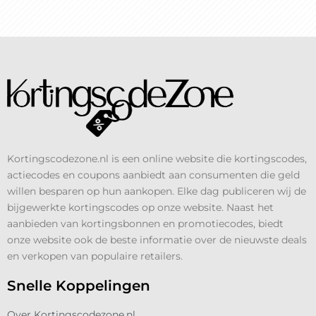
Kortingscodezone.nl is een online website die kortingscodes,
actiecodes en coupons aanbiedt aan consumenten die geld
willen besparen op hun aankopen. Elke dag publiceren wij de
bijgewerkte kortingscodes op onze website. Naast het
aanbieden van kortingsbonnen en promotiecodes, biedt
onze website ook de beste informatie over de nieuwste deals
en verkopen van populaire retailers.
Snelle Koppelingen
Over Kortingscodezone.nl