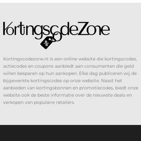
Kortingscodezone.nl is een online website die kortingscodes,
actiecodes en coupons aanbiedt aan consumenten die geld
willen besparen op hun aankopen. Elke dag publiceren wij de
bijgewerkte kortingscodes op onze website. Naast het
aanbieden van kortingsbonnen en promotiecodes, biedt onze
website ook de beste informatie over de nieuwste deals en
verkopen van populaire retailers.