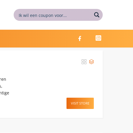
aren
s,
htige
VISIT STORE