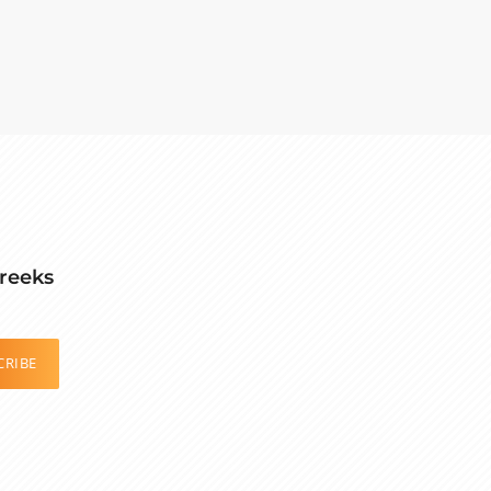
reeks
CRIBE