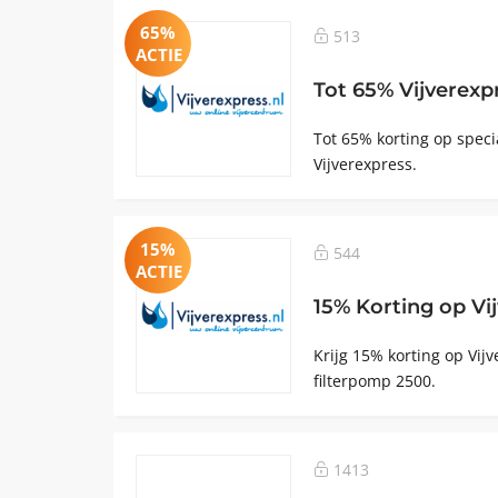
65%
513
ACTIE
Tot 65% Vijverexp
Tot 65% korting op spec
Vijverexpress.
15%
544
ACTIE
15% Korting op Vi
Krijg 15% korting op Vij
filterpomp 2500.
1413