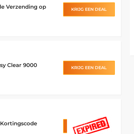
lle Verzending op
KRIJG EEN DEAL
sy Clear 9000
KRIJG EEN DEAL
juli 31, 2026
 Kortingscode
KRIJG CODE
OM10