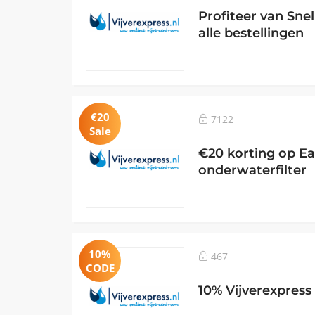
Profiteer van Sne
alle bestellingen
€20
7122
Sale
€20 korting op Ea
onderwaterfilter
10%
467
CODE
10% Vijverexpress