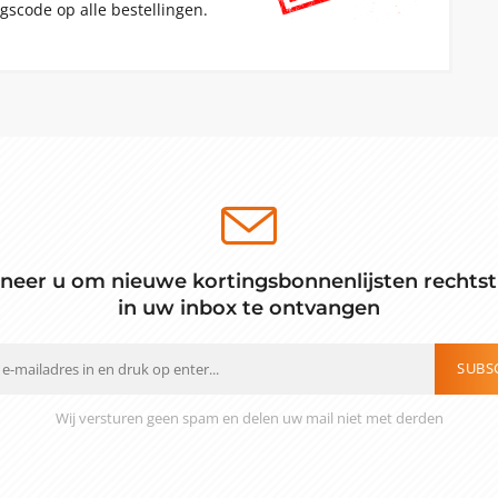
gscode op alle bestellingen.
neer u om nieuwe kortingsbonnenlijsten rechtst
in uw inbox te ontvangen
SUBS
Wij versturen geen spam en delen uw mail niet met derden