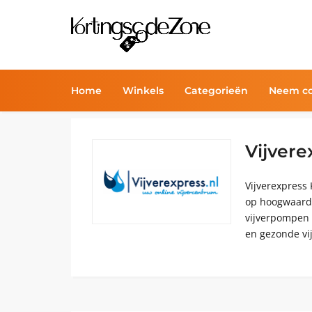
Home
Winkels
Categorieën
Neem co
Vijvere
Vijverexpress
op hoogwaardig
vijverpompen o
en gezonde vij