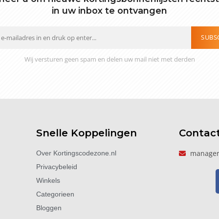
in uw inbox te ontvangen
SUBS
Wij versturen geen spam en delen uw mail niet met derden
Snelle Koppelingen
Contac
manager
Over Kortingscodezone.nl
Privacybeleid
Winkels
Categorieen
Bloggen