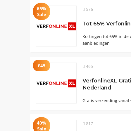
65%
576
Sale
Tot 65% Verfonli
Kortingen tot 65% in de 
aanbiedingen
€45
465
VerfonlineXL Grat
Nederland
Gratis verzending vanaf 
40%
817
Sale