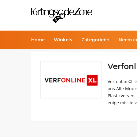
Home
Winkels
Categorieën
Neem co
Verfon
VerfonlineXL i
ons Alle Muurv
Plasticverven,
enige missie v