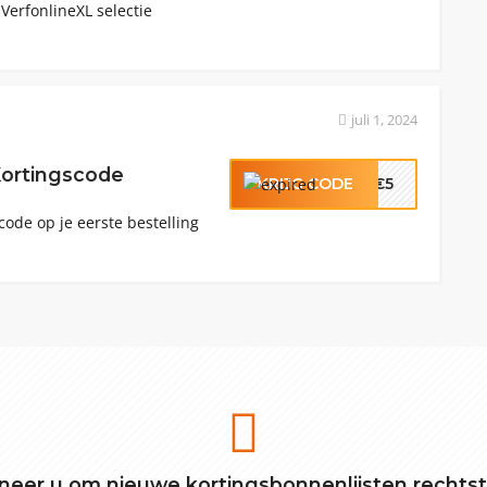
 VerfonlineXL selectie
juli 1, 2024
Kortingscode
KRIJG CODE
€5
code op je eerste bestelling
eer u om nieuwe kortingsbonnenlijsten rechts