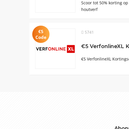
Scoor tot 50% korting op
houtverf
€5
5741
Code
€5 VerfonlineXL 
€5 VerfonlineXL Kortings
Abonn