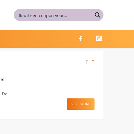
bij
. De
VISIT STORE