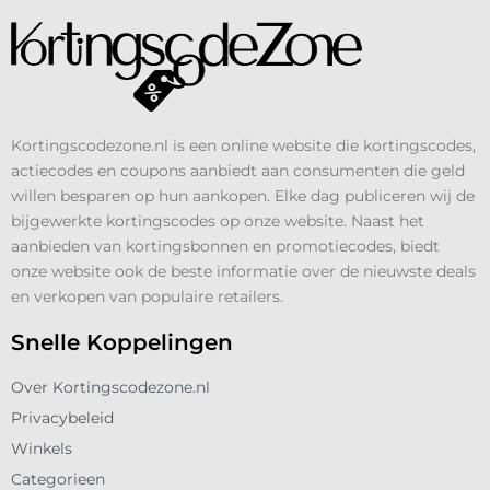
Kortingscodezone.nl is een online website die kortingscodes,
actiecodes en coupons aanbiedt aan consumenten die geld
willen besparen op hun aankopen. Elke dag publiceren wij de
bijgewerkte kortingscodes op onze website. Naast het
aanbieden van kortingsbonnen en promotiecodes, biedt
onze website ook de beste informatie over de nieuwste deals
en verkopen van populaire retailers.
Snelle Koppelingen
Over Kortingscodezone.nl
Privacybeleid
Winkels
Categorieen