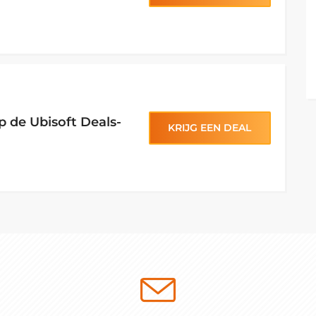
p de Ubisoft Deals-
KRIJG EEN DEAL