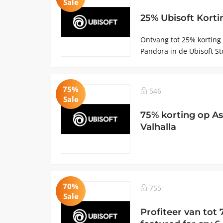
Sale
25% Ubisoft Korti
Ontvang tot 25% korting 
Pandora in de Ubisoft St
75%
546
Sale
75% korting op As
Valhalla
70%
755
Sale
Profiteer van tot