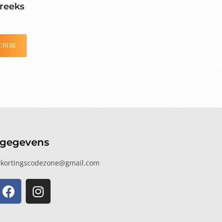
reeks
CRIBE
tgegevens
kortingscodezone@gmail.com