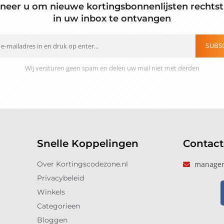
neer u om nieuwe kortingsbonnenlijsten rechtst
in uw inbox te ontvangen
SUBS
Wij versturen geen spam en delen uw mail niet met derden
Snelle Koppelingen
Contac
Over Kortingscodezone.nl
manager
Privacybeleid
Winkels
Categorieen
Bloggen