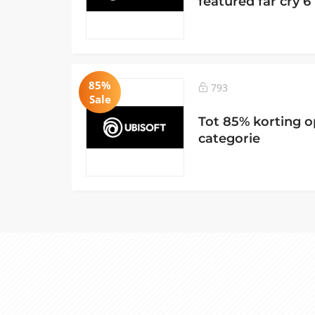
featured far cry 6
85%
793
Sale
Tot 85% korting o
categorie