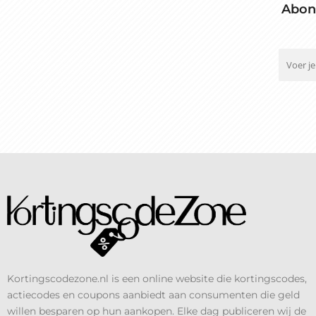
Abon
Kortingscodezone.nl is een online website die kortingscodes,
actiecodes en coupons aanbiedt aan consumenten die geld
willen besparen op hun aankopen. Elke dag publiceren wij de