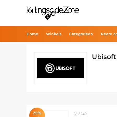
Home
Winkels
Categorieën
Neem co
Ubisoft
25%
8249