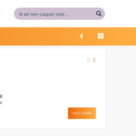
ng
an
VISIT STORE