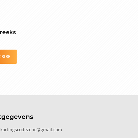
treeks
CRIBE
tgegevens
kortingscodezone@gmail.com