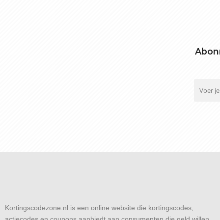
Abonn
Kortingscodezone.nl is een online website die kortingscodes,
actiecodes en coupons aanbiedt aan consumenten die geld willen