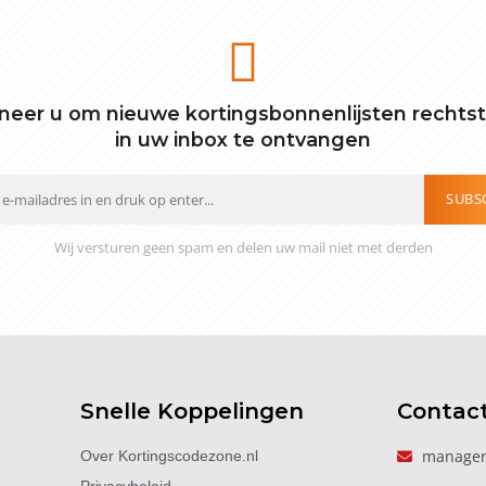
eer u om nieuwe kortingsbonnenlijsten rechts
in uw inbox te ontvangen
SUBS
Wij versturen geen spam en delen uw mail niet met derden
Snelle Koppelingen
Contac
manager
Over Kortingscodezone.nl