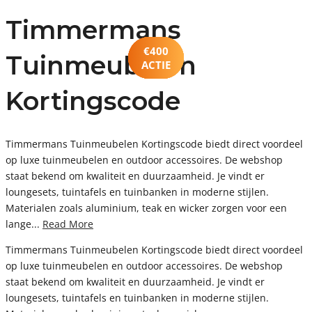
Timmermans
€300
€400
10%
10%
30%
Tuinmeubelen
ACTIE
€500
ACTIE
ACTIE
CODE
CODE
SALE
Kortingscode
Timmermans Tuinmeubelen Kortingscode biedt direct voordeel
op luxe tuinmeubelen en outdoor accessoires. De webshop
staat bekend om kwaliteit en duurzaamheid. Je vindt er
loungesets, tuintafels en tuinbanken in moderne stijlen.
Materialen zoals aluminium, teak en wicker zorgen voor een
lange...
Read More
Timmermans Tuinmeubelen Kortingscode biedt direct voordeel
op luxe tuinmeubelen en outdoor accessoires. De webshop
staat bekend om kwaliteit en duurzaamheid. Je vindt er
loungesets, tuintafels en tuinbanken in moderne stijlen.