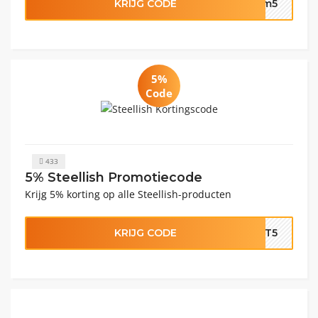
KRIJG CODE
kom5
5%
Code
433
5% Steellish Promotiecode
Krijg 5% korting op alle Steellish-producten
KRIJG CODE
IFT5