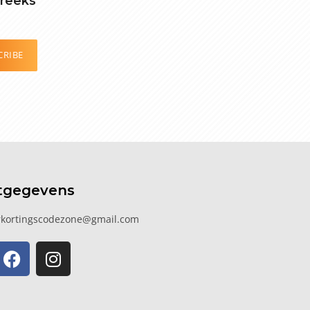
treeks
CRIBE
tgegevens
kortingscodezone@gmail.com