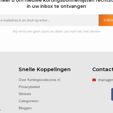
eer u om nieuwe kortingsbonnenlijsten rechts
in uw inbox te ontvangen
SUBS
Wij versturen geen spam en delen uw mail niet met derden
Snelle Koppelingen
Contac
manager
Over Kortingscodezone.nl
Privacybeleid
Winkels
Categorieen
Bloggen
s.