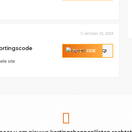
oktober 25, 2024
ortingscode
KRIJG CODE
32QI
ele site