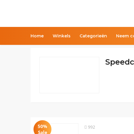
Home
Winkels
Categorieën
Neem co
Speedc
50%
992
Sale