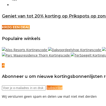
Geniet van tot 20% korting op Prikspots op zo
KRIJG EEN DEAL
Populaire winkels
Abonneer u om nieuwe kortingsbonnenlijsten r
Subscribe
Wij versturen geen spam en delen uw mail niet met derden