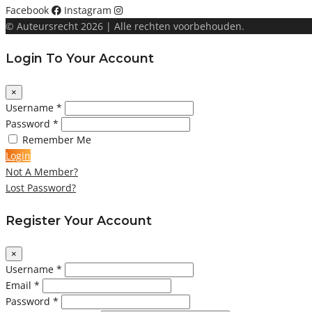
Facebook
Instagram
© Auteursrecht 2026 | Alle rechten voorbehouden.
Login To Your Account
×
Username *
Password *
Remember Me
Login
Not A Member?
Lost Password?
Register Your Account
×
Username *
Email *
Password *