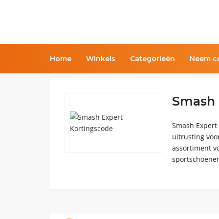
Home
Winkels
Categorieën
Neem co
Smash 
Smash Expert 
uitrusting vo
assortiment vo
sportschoenen 