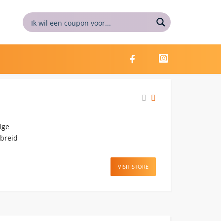
ige
ebreid
VISIT STORE