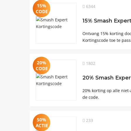
15%
6344
CODE
15% Smash Expert
Ontvang 15% ​​korting d
Kortingscode toe te pass
20%
1802
CODE
20% Smash Exper
20% korting op alle niet
de code.
50%
233
ACTIE