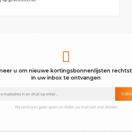
eer u om nieuwe kortingsbonnenlijsten rechts
in uw inbox te ontvangen
SUBS
Wij versturen geen spam en delen uw mail niet met derden