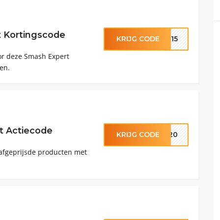
 Kortingscode
KRIJG CODE
EW15
oor deze Smash Expert
en.
t Actiecode
KRIJG CODE
SH20
-afgeprijsde producten met