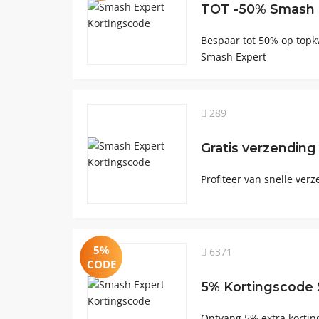
TOT -50% Smash E
Bespaar tot 50% op topkw
Smash Expert
289
Gratis verzending
Profiteer van snelle verz
5%
6371
CODE
5% Kortingscode
Ontvang 5% extra kortin