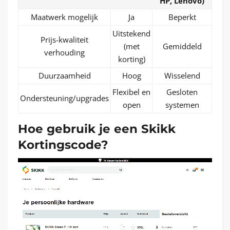
HP, Lenovo)
Maatwerk mogelijk
Ja
Beperkt
Uitstekend
Prijs-kwaliteit
(met
Gemiddeld
verhouding
korting)
Duurzaamheid
Hoog
Wisselend
Flexibel en
Gesloten
Ondersteuning/upgrades
open
systemen
Hoe gebruik je een Skikk
Kortingscode?