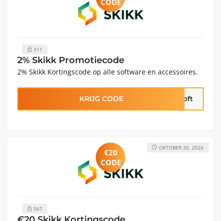
CODE
311
2% Skikk Promotiecode
2% Skikk Kortingscode op alle software en accessoires.
KRIJG CODE
soft
OKTOBER 30, 2026
€20
CODE
567
€20 Skikk Kortingscode