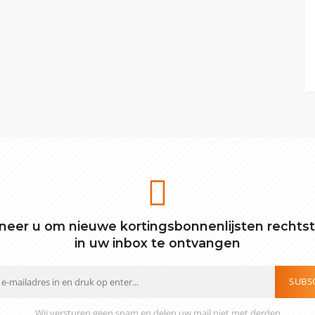
eer u om nieuwe kortingsbonnenlijsten rechts
in uw inbox te ontvangen
SUBS
Wij versturen geen spam en delen uw mail niet met derden