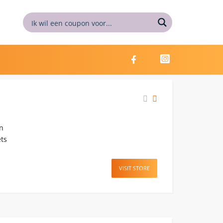
en
ets
VISIT STORE