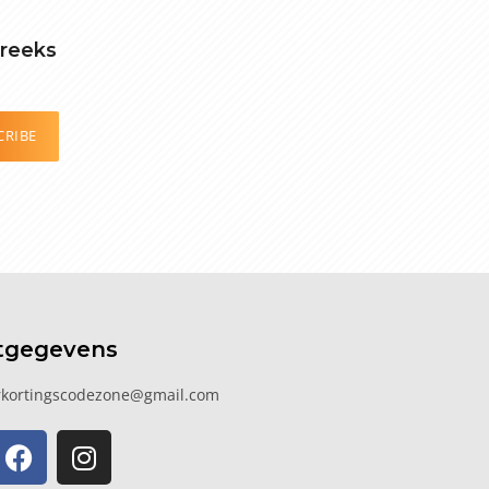
treeks
CRIBE
tgegevens
kortingscodezone@gmail.com