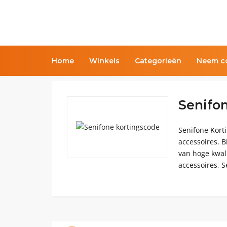
Home
Winkels
Categorieën
Neem co
Senifo
Senifone Kort
accessoires. B
van hoge kwali
accessoires, S