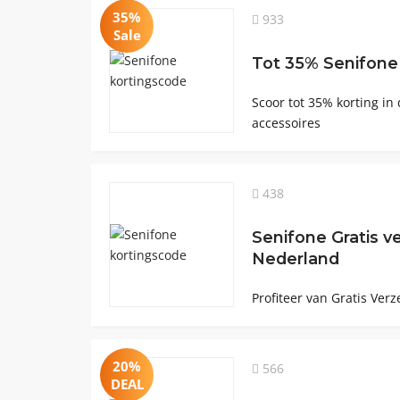
35%
933
Sale
Tot 35% Senifone
Scoor tot 35% korting in
accessoires
438
Senifone Gratis v
Nederland
Profiteer van Gratis Verz
20%
566
DEAL