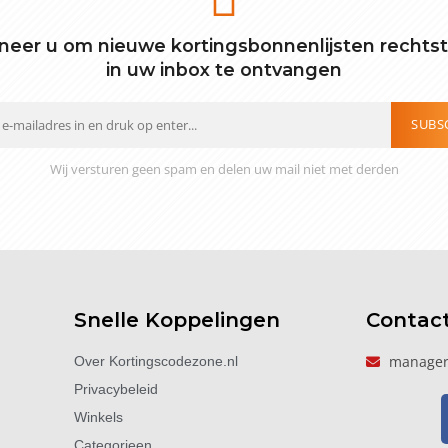
eer u om nieuwe kortingsbonnenlijsten rechts
in uw inbox te ontvangen
SUBS
Wij versturen geen spam en delen uw mail niet met derden
Snelle Koppelingen
Contac
manager
Over Kortingscodezone.nl
Privacybeleid
Winkels
Categorieen