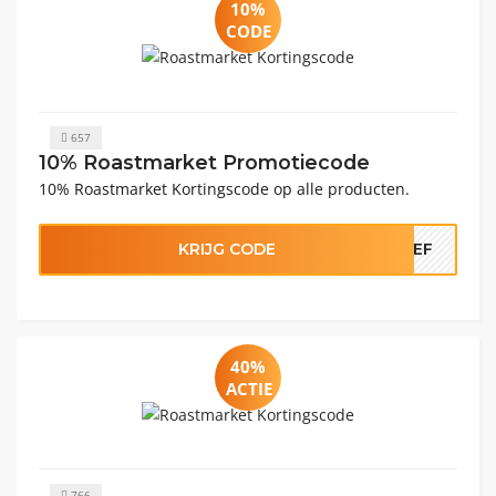
10%
CODE
657
10% Roastmarket Promotiecode
10% Roastmarket Kortingscode op alle producten.
KRIJG CODE
RIEF
40%
ACTIE
766